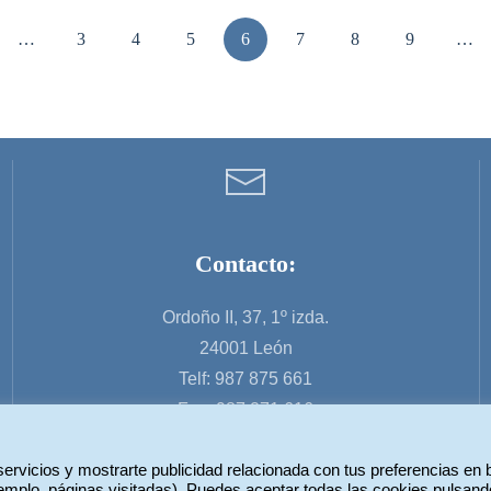
…
3
4
5
6
7
8
9
…
Contacto:
Ordoño II, 37, 1º izda.
24001 León
Telf: 987 875 661
Fax: 987 271 616
servicios y mostrarte publicidad relacionada con tus preferencias en
ejemplo, páginas visitadas). Puedes aceptar todas las cookies pulsand