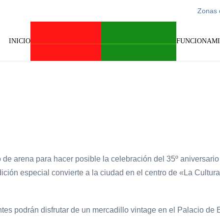
Zonas 
INICIO
CARGA Y DESCARGA
PARKING CARAVANAS
FUNCIONAM
o de arena para hacer posible la celebración del 35º aniversar
dición especial convierte a la ciudad en el centro de «La Cultur
antes podrán disfrutar de un mercadillo vintage en el Palacio d