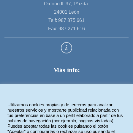
Ordoño II, 37, 1º izda.
24001 León
Telf: 987 875 661
Fax: 987 271 616
Más info:
Aviso legal
Política de privacidad
Utilizamos cookies propias y de terceros para analizar
Política de cookies
nuestros servicios y mostrarte publicidad relacionada con
tus preferencias en base a un perfil elaborado a partir de tus
hábitos de navegación (por ejemplo, páginas visitadas).
Puedes aceptar todas las cookies pulsando el botón
Legiotek Diseño Web
“Aceptar” o configurarlas o rechazar su uso pulsando el