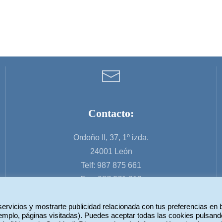
Contacto:
Ordoño II, 37, 1º izda.
24001 León
Telf: 987 875 661
Fax: 987 271 616
servicios y mostrarte publicidad relacionada con tus preferencias en
ejemplo, páginas visitadas). Puedes aceptar todas las cookies pulsand