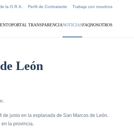
de la O.R.A.
Perfil de Contratante
Trabaja con nosotros
IENTO
PORTAL TRANSPARENCIA
NOTICIAS
FAQ
NOSOTROS
 de León
n.
14 de junio en la explanada de San Marcos de León.
 en la provincia.