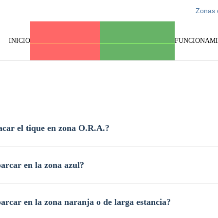
Zonas 
INICIO
CARGA Y DESCARGA
PARKING CARAVANAS
FUNCIONAM
car el tique en zona O.R.A.?
arcar en la zona azul?
rcar en la zona naranja o de larga estancia?