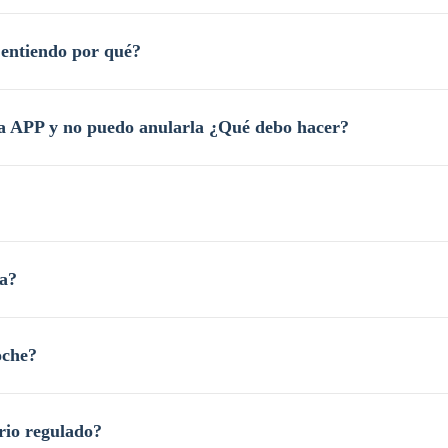
 entiendo por qué?
la APP y no puedo anularla ¿Qué debo hacer?
ja?
oche?
ario regulado?