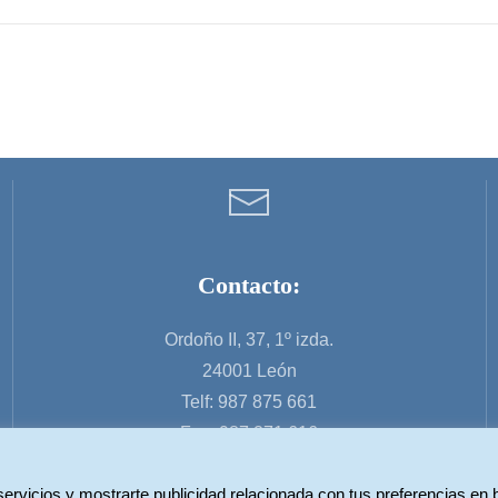
Contacto:
Ordoño II, 37, 1º izda.
24001 León
Telf: 987 875 661
Fax: 987 271 616
servicios y mostrarte publicidad relacionada con tus preferencias en