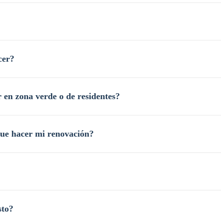
cer?
r en zona verde o de residentes?
que hacer mi renovación?
sto?