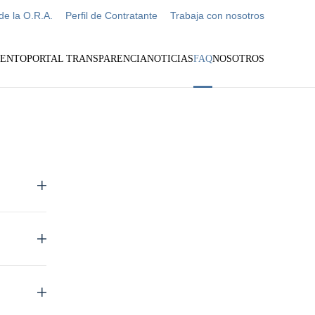
de la O.R.A.
Perfil de Contratante
Trabaja con nosotros
IENTO
PORTAL TRANSPARENCIA
NOTICIAS
FAQ
NOSOTROS
Más
info
Más
info
Más
info