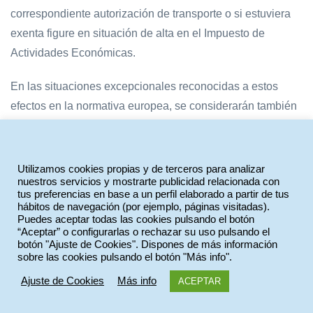
correspondiente autorización de transporte o si estuviera
exenta figure en situación de alta en el Impuesto de
Actividades Económicas.
En las situaciones excepcionales reconocidas a estos
efectos en la normativa europea, se considerarán también
vehículos de carga y descarga urbana de mercancías
aquellos vehículos utilizados para el traslado de
mercancías perecederas siempre que cuenten con una
Utilizamos cookies propias y de terceros para analizar
nuestros servicios y mostrarte publicidad relacionada con
unidad isotermo, frigorífica o refrigerante, su titular esté de
tus preferencias en base a un perfil elaborado a partir de tus
alta en el Impuesto de Actividades Económicas y conste su
hábitos de navegación (por ejemplo, páginas visitadas).
Puedes aceptar todas las cookies pulsando el botón
matrícula en la correspondiente autorización de
“Aceptar” o configurarlas o rechazar su uso pulsando el
transportes de mercancías perecederas.
botón "Ajuste de Cookies". Dispones de más información
sobre las cookies pulsando el botón "Más info".
2.- No se consideran vehículos a efectos de la carga y
Ajuste de Cookies
Más info
ACEPTAR
descarga urbana de mercancías los vehículos clasificados