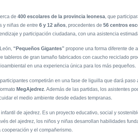
cerca de
400 escolares de la provincia leonesa
, que participa
os y niñas de entre
6 y 12 años
, procedentes de
56 centros esc
endizaje y participación ciudadana, con una asistencia estima
 León,
“Pequeños Gigantes”
propone una forma diferente de ac
obre tableros de gran tamaño fabricados con caucho reciclado p
dioambiental en una experiencia única para los más pequeños.
 participantes competirán en una fase de liguilla que dará paso 
 formato
MegAjedrez
. Además de las partidas, los asistentes po
de cuidar el medio ambiente desde edades tempranas.
fantil de ajedrez. Es un proyecto educativo, social y sostenib
ravés del ajedrez, los niños y niñas desarrollan habilidades fu
la cooperación y el compañerismo.