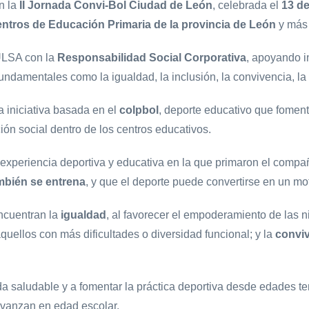
n la
II Jornada Convi-Bol Ciudad de León
, celebrada el
13 d
entros de Educación Primaria de la provincia de León
y más
ULSA con la
Responsabilidad Social Corporativa
, apoyando i
undamentales como la igualdad, la inclusión, la convivencia, la 
a iniciativa basada en el
colpbol
, deporte educativo que foment
ión social dentro de los centros educativos.
 experiencia deportiva y educativa en la que primaron el compañ
mbién se entrena
, y que el deporte puede convertirse en un m
encuentran la
igualdad
, al favorecer el empoderamiento de las n
ellos con más dificultades o diversidad funcional; y la
convi
da saludable y a fomentar la práctica deportiva desde edades t
vanzan en edad escolar.