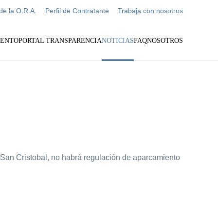
de la O.R.A.
Perfil de Contratante
Trabaja con nosotros
IENTO
PORTAL TRANSPARENCIA
NOTICIAS
FAQ
NOSOTROS
e San Cristobal, no habrá regulación de aparcamiento