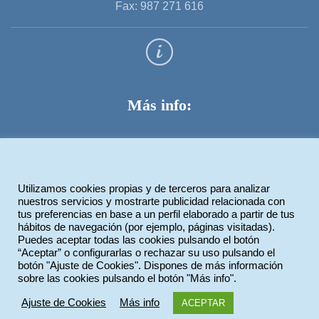
Fax: 987 271 616
Más info:
Aviso legal
Política de privacidad
Utilizamos cookies propias y de terceros para analizar
Política de cookies
nuestros servicios y mostrarte publicidad relacionada con
tus preferencias en base a un perfil elaborado a partir de tus
hábitos de navegación (por ejemplo, páginas visitadas).
Puedes aceptar todas las cookies pulsando el botón
Legiotek Diseño Web
“Aceptar” o configurarlas o rechazar su uso pulsando el
botón "Ajuste de Cookies". Dispones de más información
sobre las cookies pulsando el botón "Más info".
Ajuste de Cookies
Más info
ACEPTAR