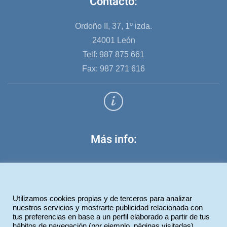
Contacto:
Ordoño II, 37, 1º izda.
24001 León
Telf: 987 875 661
Fax: 987 271 616
Más info:
Aviso legal
Política de privacidad
Utilizamos cookies propias y de terceros para analizar
Política de cookies
nuestros servicios y mostrarte publicidad relacionada con
tus preferencias en base a un perfil elaborado a partir de tus
hábitos de navegación (por ejemplo, páginas visitadas).