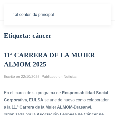
Ir al contenido principal
Etiqueta:
cáncer
11ª CARRERA DE LA MUJER
ALMOM 2025
Escrito en
22/10/2025
. Publicado en
Noticias
.
En el marco de su programa de
Responsabilidad Social
Corporativa
,
EULSA
se une de nuevo como colaborador
a la
11.ª Carrera de la Mujer ALMOM-Drasanvi
,
organizada por la
Asociación Leonesa de Cáncer de