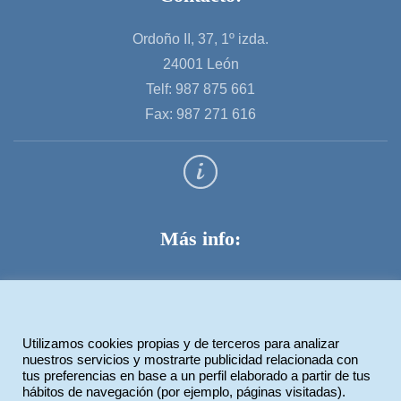
Ordoño II, 37, 1º izda.
24001 León
Telf: 987 875 661
Fax: 987 271 616
Más info:
Aviso legal
Política de privacidad
Utilizamos cookies propias y de terceros para analizar
Política de cookies
nuestros servicios y mostrarte publicidad relacionada con
tus preferencias en base a un perfil elaborado a partir de tus
hábitos de navegación (por ejemplo, páginas visitadas).