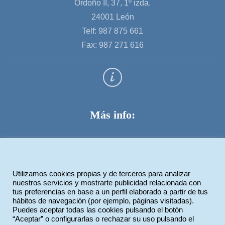
Ordoño II, 37, 1º izda.
24001 León
Telf: 987 875 661
Fax: 987 271 616
Más info:
Aviso legal
Política de privacidad
Utilizamos cookies propias y de terceros para analizar
Política de cookies
nuestros servicios y mostrarte publicidad relacionada con
tus preferencias en base a un perfil elaborado a partir de tus
hábitos de navegación (por ejemplo, páginas visitadas).
Puedes aceptar todas las cookies pulsando el botón
Legiotek Diseño Web
“Aceptar” o configurarlas o rechazar su uso pulsando el